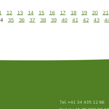
1
12
13
14
15
16
17
18
19
20
21
34
35
36
37
38
39
40
41
42
43
4
Tel. +41 34 435 12 86