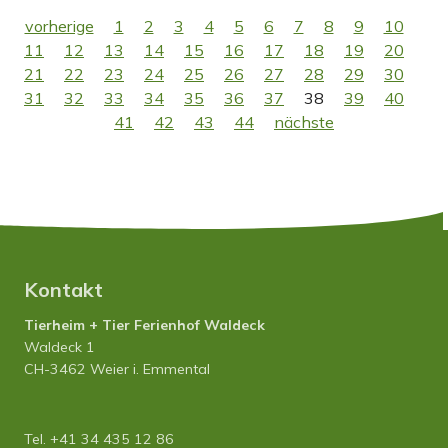
vorherige
1
2
3
4
5
6
7
8
9
10
11
12
13
14
15
16
17
18
19
20
21
22
23
24
25
26
27
28
29
30
31
32
33
34
35
36
37
38
39
40
41
42
43
44
nächste
Kontakt
Tierheim + Tier Ferienhof Waldeck
Waldeck 1
CH-3462 Weier i. Emmental
Tel. +41 34 435 12 86