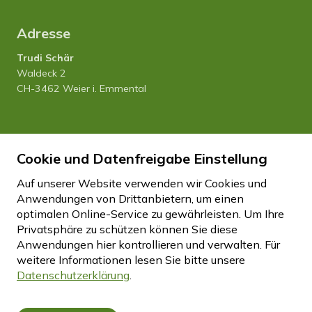
Adresse
Trudi Schär
Waldeck 2
CH-3462 Weier i. Emmental
Tel. 034 435 12 80
Natel 079 458 27 20
Cookie und Datenfreigabe Einstellung
info
hfhwaldeck.ch
Auf unserer Website verwenden wir Cookies und
Anwendungen von Drittanbietern, um einen
optimalen Online-Service zu gewährleisten. Um Ihre
Impressum
Datenschutz
Disclaimer
Privatsphäre zu schützen können Sie diese
Cookie Einstellungen
Anwendungen hier kontrollieren und verwalten.
Für
weitere Informationen lesen Sie bitte unsere
Datenschutzerklärung
.
created by Internetgalerie AG