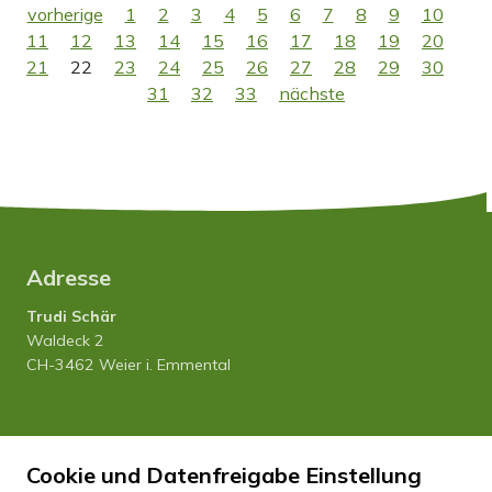
vorherige
1
2
3
4
5
6
7
8
9
10
11
12
13
14
15
16
17
18
19
20
21
22
23
24
25
26
27
28
29
30
31
32
33
nächste
Adresse
Trudi Schär
Waldeck 2
CH-3462 Weier i. Emmental
Tel. 034 435 12 80
Natel 079 458 27 20
Cookie und Datenfreigabe Einstellung
info
hfhwaldeck.ch