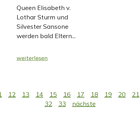
Queen Elisabeth v.
Lothar Sturm und
Silvester Sansone
werden bald Eltern...
weiterlesen
1
12
13
14
15
16
17
18
19
20
21
32
33
nächste