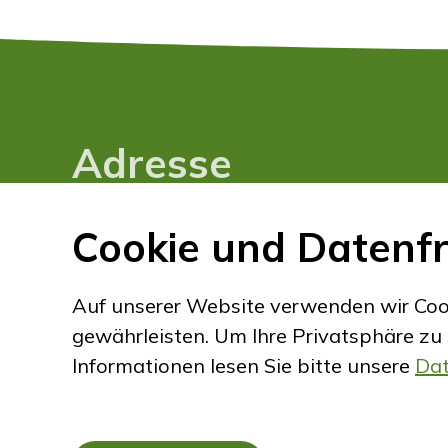
Adresse
Trudi Schär
Cookie und Datenfr
Waldeck 2
CH-3462 Weier i. Emmental
Auf unserer Website verwenden wir Coo
gewährleisten. Um Ihre Privatsphäre zu
Informationen lesen Sie bitte unsere
Dat
Impressum
Datenschutz
Disclaimer
C