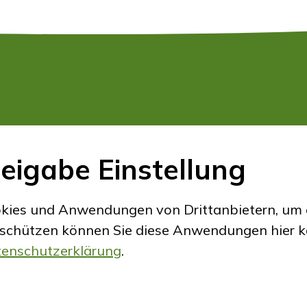
Tel. 034 435 12 80
eigabe Einstellung
Natel 079 458 27 20
info
hfhwaldeck.ch
kies und Anwendungen von Drittanbietern, um e
 schützen können Sie diese Anwendungen hier ko
enschutzerklärung
.
ookie Einstellungen
created by Internetgale