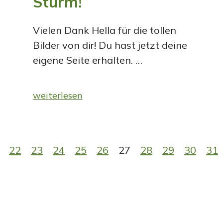
Sturm!
Vielen Dank Hella für die tollen
Bilder von dir! Du hast jetzt deine
eigene Seite erhalten. …
weiterlesen
22
23
24
25
26
27
28
29
30
31