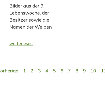
Bilder aus der 9.
Lebenswoche, der
Besitzer sowie die
Namen der Welpen
weiterlesen
orherige
1
2
3
4
5
6
7
8
9
10
1