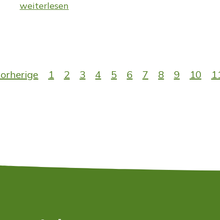
weiterlesen
orherige
1
2
3
4
5
6
7
8
9
10
1