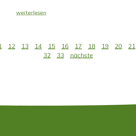
weiterlesen
1
12
13
14
15
16
17
18
19
20
21
32
33
nächste