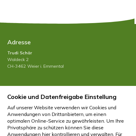
Adresse
Trudi Schär
Waldeck 2
CH-3462 Weier i. Emmental
Tel. 034 435 12 80
Natel 079 458 27 20
Cookie und Datenfreigabe Einstellung
info
hfhwaldeck.ch
Auf unserer Website verwenden wir Cookies und
Anwendungen von Drittanbietern, um einen
optimalen Online-Service zu gewährleisten. Um Ihre
Impressum
Datenschutz
Disclaimer
Privatsphäre zu schützen können Sie diese
Cookie Einstellungen
Anwendungen hier kontrollieren und verwalten.
Für