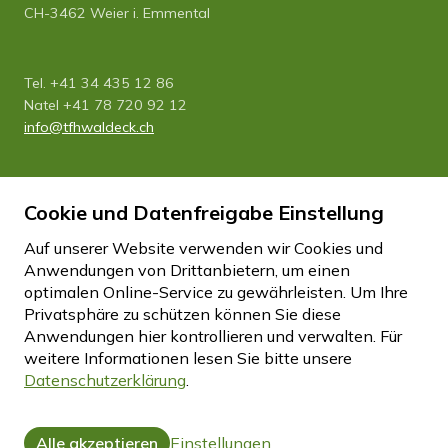
CH-3462 Weier i. Emmental
Tel. +41 34 435 12 86
Natel +41 78 720 92 12
info
tfhwaldeck.ch
Newsletter
Cookie und Datenfreigabe Einstellung
Abonnieren Sie unseren Newsletter
hier
Auf unserer Website verwenden wir Cookies und
Anwendungen von Drittanbietern, um einen
optimalen Online-Service zu gewährleisten. Um Ihre
Impressum
Datenschutz
Disclaimer
Privatsphäre zu schützen können Sie diese
Cookie Einstellungen
Anwendungen hier kontrollieren und verwalten.
Für
weitere Informationen lesen Sie bitte unsere
Datenschutzerklärung
.
created by Internetgalerie AG
Alle akzeptieren
Einstellungen