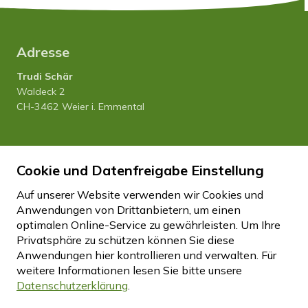
Adresse
Trudi Schär
Waldeck 2
CH-3462 Weier i. Emmental
Tel. 034 435 12 80
Cookie und Datenfreigabe Einstellung
Natel 079 458 27 20
info
hfhwaldeck.ch
Auf unserer Website verwenden wir Cookies und
Anwendungen von Drittanbietern, um einen
optimalen Online-Service zu gewährleisten. Um Ihre
Impressum
Datenschutz
Disclaimer
Privatsphäre zu schützen können Sie diese
Cookie Einstellungen
Anwendungen hier kontrollieren und verwalten.
Für
weitere Informationen lesen Sie bitte unsere
Datenschutzerklärung
.
created by Internetgalerie AG