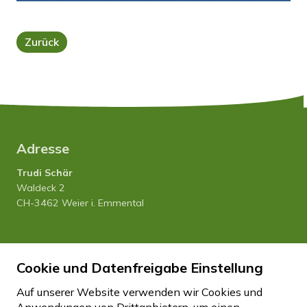
Zurück
Adresse
Trudi Schär
Waldeck 2
CH-3462 Weier i. Emmental
Tel. 034 435 12 80
Cookie und Datenfreigabe Einstellung
Natel 079 458 27 20
info
hfhwaldeck.ch
Auf unserer Website verwenden wir Cookies und