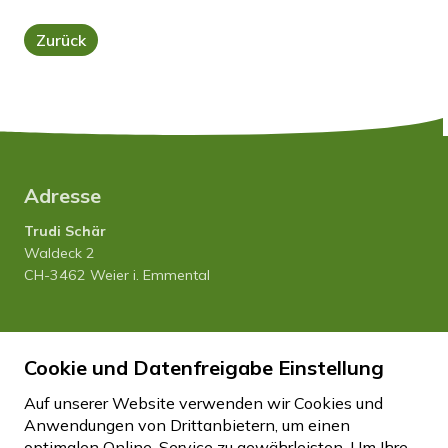
Zurück
Adresse
Trudi Schär
Waldeck 2
CH-3462 Weier i. Emmental
Tel. 034 435 12 80
Cookie und Datenfreigabe Einstellung
Natel 079 458 27 20
info
hfhwaldeck.ch
Auf unserer Website verwenden wir Cookies und
Anwendungen von Drittanbietern, um einen
optimalen Online-Service zu gewährleisten. Um Ihre