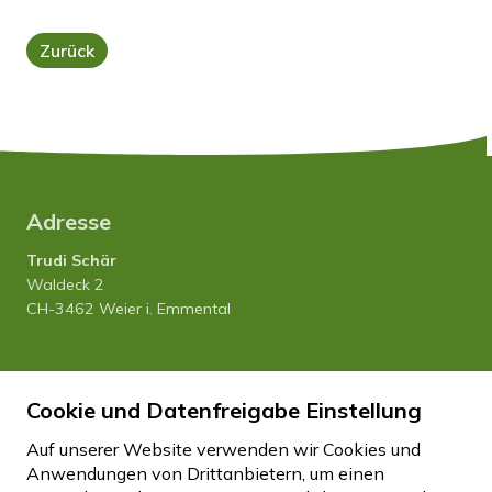
Zurück
Adresse
Trudi Schär
Waldeck 2
CH-3462 Weier i. Emmental
Tel. 034 435 12 80
Cookie und Datenfreigabe Einstellung
Natel 079 458 27 20
info
hfhwaldeck.ch
Auf unserer Website verwenden wir Cookies und
Anwendungen von Drittanbietern, um einen