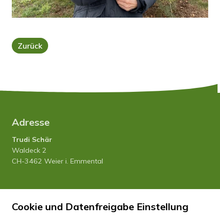
Zurück
Adresse
Trudi Schär
Waldeck 2
CH-3462 Weier i. Emmental
Tel. 034 435 12 80
Cookie und Datenfreigabe Einstellung
Natel 079 458 27 20
info
hfhwaldeck.ch