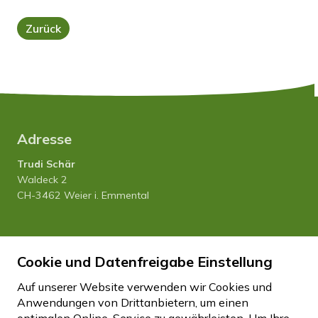
Zurück
Adresse
Trudi Schär
Waldeck 2
CH-3462 Weier i. Emmental
Tel. 034 435 12 80
Cookie und Datenfreigabe Einstellung
Natel 079 458 27 20
info
hfhwaldeck.ch
Auf unserer Website verwenden wir Cookies und
Anwendungen von Drittanbietern, um einen