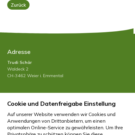
Zurück
Adresse
Trudi Schär
Waldeck 2
CH-3462 Weier i. Emmental
Tel. 034 435 12 80
Cookie und Datenfreigabe Einstellung
Natel 079 458 27 20
info
hfhwaldeck.ch
Auf unserer Website verwenden wir Cookies und
Anwendungen von Drittanbietern, um einen
optimalen Online-Service zu gewährleisten. Um Ihre
Impressum
Datenschutz
Disclaimer
Privatsphäre zu schützen können Sie diese