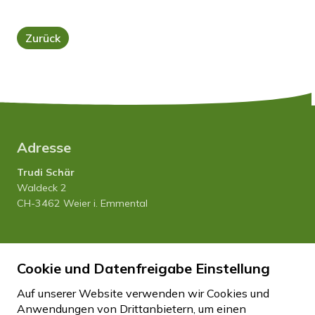
Zurück
Adresse
Trudi Schär
Waldeck 2
CH-3462 Weier i. Emmental
Tel. 034 435 12 80
Cookie und Datenfreigabe Einstellung
Natel 079 458 27 20
info
hfhwaldeck.ch
Auf unserer Website verwenden wir Cookies und
Anwendungen von Drittanbietern, um einen