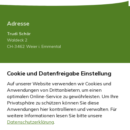
Adresse
Trudi Schär
Waldeck 2
CH-3462 Weier i. Emmental
Tel. 034 435 12 80
Cookie und Datenfreigabe Einstellung
Natel 079 458 27 20
info
hfhwaldeck.ch
Auf unserer Website verwenden wir Cookies und
Anwendungen von Drittanbietern, um einen
optimalen Online-Service zu gewährleisten. Um Ihre
Impressum
Datenschutz
Disclaimer
Privatsphäre zu schützen können Sie diese
Cookie Einstellungen
Anwendungen hier kontrollieren und verwalten.
Für
weitere Informationen lesen Sie bitte unsere
Datenschutzerklärung
.
created by Internetgalerie AG