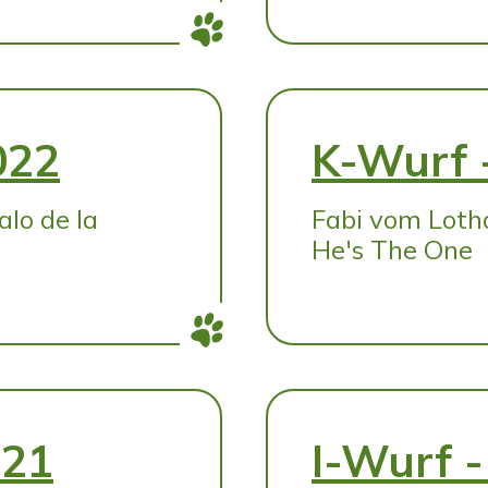
022
K-Wurf 
lo de la
Fabi vom Loth
He's The One
021
I-Wurf 