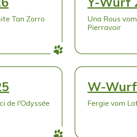
26
Y-Wurf 
te Tan Zorro
Una Rous vom 
Pierravoir
25
W-Wurf 
i de l'Odyssée
Fergie vom Lo