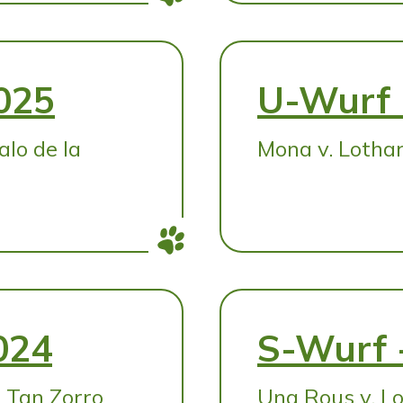
025
U-Wurf 
lo de la
Mona v. Lotha
024
S-Wurf 
 Tan Zorro
Una Rous v. Lo