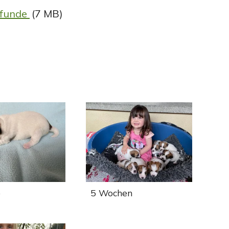
efunde
(7 MB)
e
5 Wochen