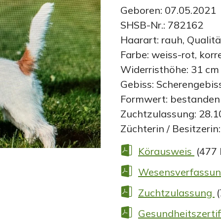
Geboren: 07.05.2021
SHSB-Nr.: 782162
Haarart: rauh, Qualit
Farbe: weiss-rot, kor
Widerristhöhe: 31 cm
Gebiss: Scherengebiss
Formwert: bestanden
Zuchtzulassung: 28.1
Züchterin / Besitzerin
Körausweis
(477
Wesensverfassu
Zuchtzulassung
Gesundheitszerti