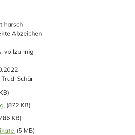
ät harsch
rekte Abzeichen
, vollzahnig
0.2022
: Trudi Schär
 KB)
ng
(872 KB)
(786 KB)
fikate
(5 MB)