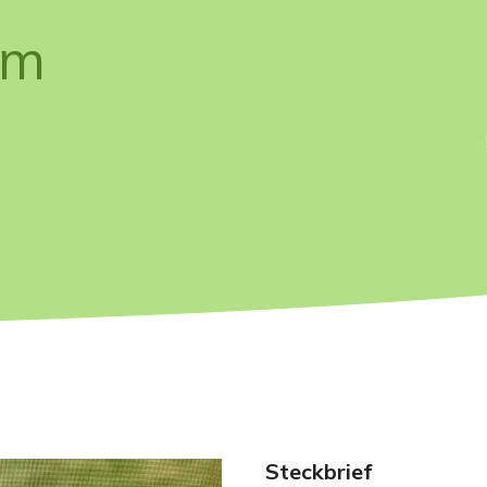
rm
Steckbrief